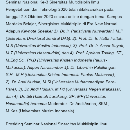
Seminar Nasional Ke-3 Sinergitas Multidisiplin Ilmu
Pengetahuan dan Teknologi 2020 telah dilaksanakan pada
tanggal 2-3 Oktober 2020 secara online dengan tema: Kampus
Merdeka Belajar, Sinergisitas Multidisiplin di Era New Normal.
Adapun
Keynote Speaker 1).
Dr. Ir. Paristiyanti Nurwardani, M.P
(Sekretaris Direktorat Jendral Dikti), 2).
Prof. Dr. Ir. Hatta Fattah,
M.S (Universitas Muslim Indonesia), 3).
Prof. Dr. Ir. Ansar Suyuti,
M.T (Universitas Hasanuddin) dan 4). Prof.
Apriana Toding, ST.,
M.Eng.Sc., Ph.D (Universitas Kristen Indonesia Paulus-
Makassar). Adpun
Narasumber 1).
Dr. Liberthin Palullungan,
S.H., M.H (Universitas Kristen Indonesia Paulus-Makassar),
2).
Dr. Andi Nuddin, M.Si (Universitas Muhammadiyah Pare-
Pare), 3).
Dr. Andi Hudiah, M.Pd (Universitas Negeri Makassar)
dan 4).
Dr. Siti Halimah Larakeng, SP., MP (Universitas
Hasanuddin) bersama
Moderator: Dr. Andi Asrina, SKM.,
M.Kes (Universitas Musim Indonesia).
Prosiding Seminar Nasional Sinergitas Multidisiplin Ilmu