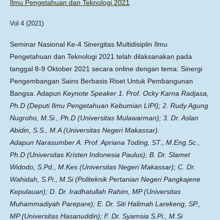
Ilmu Pengetahuan dan Teknologi 2021
Vol 4 (2021)
Seminar Nasional Ke-4 Sinergitas Multidisiplin Ilmu
Pengetahuan dan Teknologi 2021 telah dilaksanakan pada
tanggal 8-9 Oktober 2021 secara online dengan tema: Sinergi
Pengembangan Sains Berbasis Riset Untuk Pembangunan
Bangsa. Adapun
Keynote Speaker 1. Prof. Ocky Karna Radjasa,
Ph.D (Deputi Ilmu Pengetahuan Kebumian LIPI); 2. Rudy Agung
Nugroho, M.Si., Ph.D (Universitas Mulawarman); 3. Dr. Aslan
Abidin, S.S., M.A (Universitas Negeri Makassar)
.
Adapun
Narasumber A. Prof. Apriana Toding, ST., M.Eng.Sc.,
Ph.D (Universitas Kristen Indonesia Paulus); B. Dr. Slamet
Widodo, S.Pd., M.Kes (Universitas Negeri Makassar); C. Dr.
Wahidah, S.Pi., M.Si (Politeknik Pertanian Negeri Pangkajene
Kepulauan); D. Dr. Iradhatullah Rahim, MP (Universitas
Muhammadiyah Parepare); E. Dr. Siti Halimah Larekeng, SP.,
MP (Universitas Hasanuddin); F. Dr. Syamsia S.Pi., M.Si