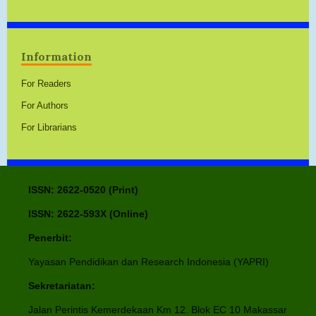
Information
For Readers
For Authors
For Librarians
ISSN: 2622-0520 (Print)
ISSN: 2622-593X (Online)
Penerbit:
Yayasan Pendidikan dan Research Indonesia (YAPRI)
Sekretariatan:
Jalan Perintis Kemerdekaan Km 12. Blok EC 10 Makassar