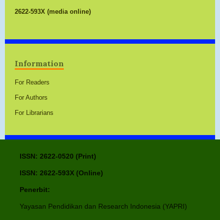
2622-593X (media online)
Information
For Readers
For Authors
For Librarians
ISSN: 2622-0520 (Print)
ISSN: 2622-593X (Online)
Penerbit:
Yayasan Pendidikan dan Research Indonesia (YAPRI)